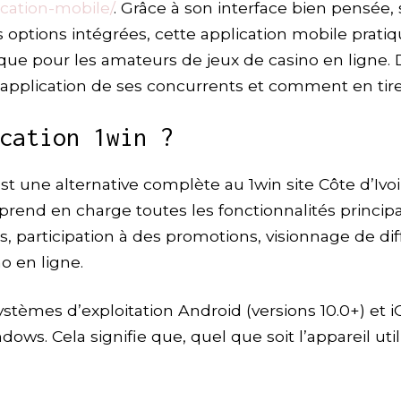
lication-mobile/
. Grâce à son interface bien pensée,
tions intégrées, cette application mobile pratiqu
 que pour les amateurs de jeux de casino en ligne.
 application de ses concurrents et comment en tirer 
ication 1win ?
st une alternative complète au 1win site Côte d’Iv
le prend en charge toutes les fonctionnalités princi
ds, participation à des promotions, visionnage de diff
o en ligne.
tèmes d’exploitation Android (versions 10.0+) et iO
. Cela signifie que, quel que soit l’appareil utilis