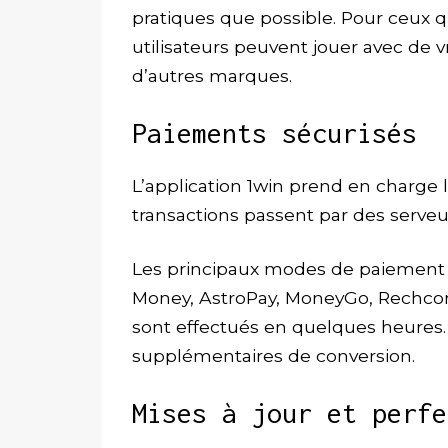
pratiques que possible. Pour ceux qu
utilisateurs peuvent jouer avec de v
d’autres marques.
Paiements sécurisés
L’application 1win prend en charge 
transactions passent par des serveu
Les principaux modes de paiement c
Money, AstroPay, MoneyGo, Rechcomp
sont effectués en quelques heures. Po
supplémentaires de conversion.
Mises à jour et perfe