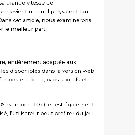
 sa grande vitesse de
e devient un outil polyvalent tant
 Dans cet article, nous examinerons
le meilleur parti.
oire, entièrement adaptée aux
pales disponibles dans la version web
usions en direct, paris sportifs et
S (versions 11.0+), et est également
é, l’utilisateur peut profiter du jeu