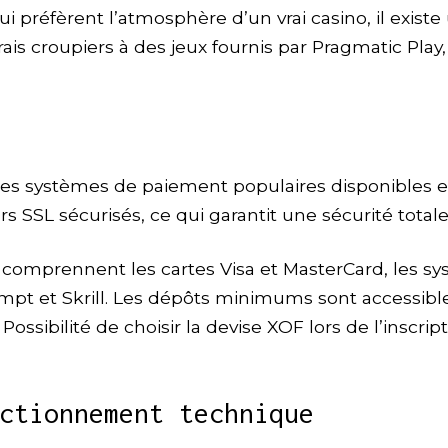
i préfèrent l’atmosphère d’un vrai casino, il existe
rais croupiers à des jeux fournis par Pragmatic Pla
les systèmes de paiement populaires disponibles en
rs SSL sécurisés, ce qui garantit une sécurité tota
omprennent les cartes Visa et MasterCard, les sys
t et Skrill. Les dépôts minimums sont accessibles 
ssibilité de choisir la devise XOF lors de l’inscripti
ctionnement technique