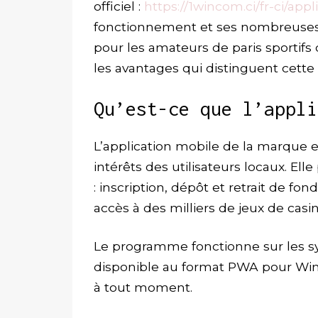
officiel :
https://1wincom.ci/fr-ci/app
fonctionnement et ses nombreuses op
pour les amateurs de paris sportifs
les avantages qui distinguent cette
Qu’est-ce que l’appl
L’application mobile de la marque e
intérêts des utilisateurs locaux. El
: inscription, dépôt et retrait de fon
accès à des milliers de jeux de casin
Le programme fonctionne sur les sys
disponible au format PWA pour Windows
à tout moment.